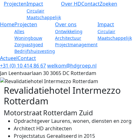
Projecten
Impact
Over HD
Contact
Zoeken
Circulair
Maatschappelijk
Home
Projecten
Over ons
Impact
Alles
Ontwikkeling
Circulair
Woningbouw
Architectuur
Maatschappelijk
Zorgvastgoed
Projectmanagement
Bedrijfshuisvesting
Actueel
Contact
+31 (0) 10 414 86 67
welkom@hdgroep.nl
Jan Leentvaarlaan 30
3065 DC Rotterdam
Revalidatiehotel Intermezzo
Rotterdam
Motorstraat
Rotterdam Zuid
Opdrachtgever
Laurens, wonen, diensten en zorg
Architect
HD architecten
Projectstatus
Gerealiseerd in 2015